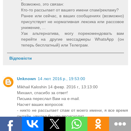
Возможно, это связан:
Кто-то рассылает от вашего имени спам/рекламу?
Ранее или сейчас, в ваших сообщениях (возможно)
присутствует не нормативная лексика или рассовое
унижение, ...
Уак альтернатива, могу порекомендовать вам
перейти на другие мессаджеры WhatsApp (он
теперь бесплатный) или Телеграм.
Відповісти
Unknown
14 лют. 2016 р., 19:53:00
Mikhail Kaloshin 14 февр. 2016 г., 13:13:00
Михаил, спасибо за ответ!
Письма переслал Вам на e-mail.
Насчет ваших вопросов:
- никто не рассылает спам от моего имени, я все время
онлайн, увидел бы что происходит
- ненормативная лексика...хм...да,вы знаете, было пару
слов, между прочим, по-русски. Viber заточен под