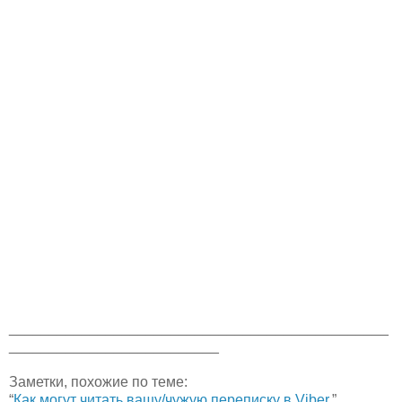
_______________________________________________
__________________________
Заметки, похожие по теме:
“
Как могут читать вашу/чужую переписку в Viber.
”