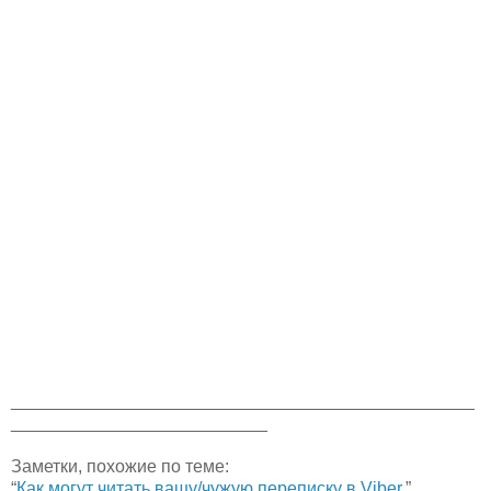
_______________________________________________
__________________________
Заметки, похожие по теме:
“
Как могут читать вашу/чужую переписку в Viber.
”