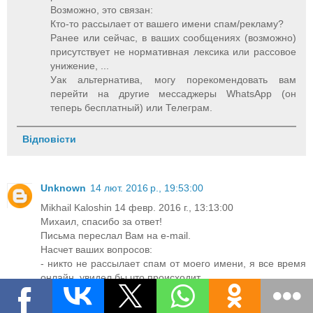
Возможно, это связан:
Кто-то рассылает от вашего имени спам/рекламу?
Ранее или сейчас, в ваших сообщениях (возможно)
присутствует не нормативная лексика или рассовое
унижение, ...
Уак альтернатива, могу порекомендовать вам
перейти на другие мессаджеры WhatsApp (он
теперь бесплатный) или Телеграм.
Відповісти
Unknown
14 лют. 2016 р., 19:53:00
Mikhail Kaloshin 14 февр. 2016 г., 13:13:00
Михаил, спасибо за ответ!
Письма переслал Вам на e-mail.
Насчет ваших вопросов:
- никто не рассылает спам от моего имени, я все время
онлайн, увидел бы что происходит
- ненормативная лексика...хм...да,вы знаете, было пару
слов, между прочим, по-русски. Viber заточен под