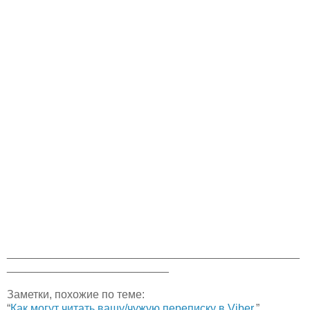
_______________________________________________
__________________________
Заметки, похожие по теме:
“
Как могут читать вашу/чужую переписку в Viber.
”