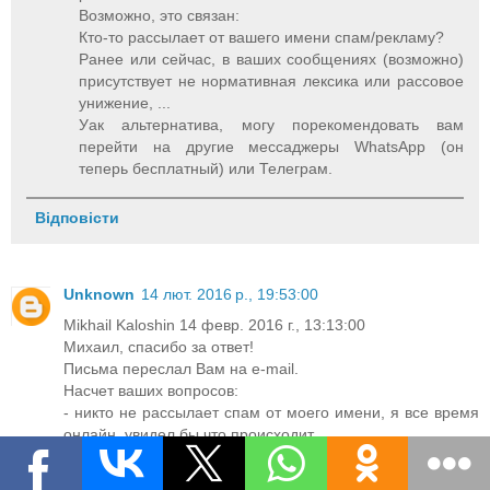
Возможно, это связан:
Кто-то рассылает от вашего имени спам/рекламу?
Ранее или сейчас, в ваших сообщениях (возможно)
присутствует не нормативная лексика или рассовое
унижение, ...
Уак альтернатива, могу порекомендовать вам
перейти на другие мессаджеры WhatsApp (он
теперь бесплатный) или Телеграм.
Відповісти
Unknown
14 лют. 2016 р., 19:53:00
Mikhail Kaloshin 14 февр. 2016 г., 13:13:00
Михаил, спасибо за ответ!
Письма переслал Вам на e-mail.
Насчет ваших вопросов:
- никто не рассылает спам от моего имени, я все время
онлайн, увидел бы что происходит
- ненормативная лексика...хм...да,вы знаете, было пару
слов, между прочим, по-русски. Viber заточен под