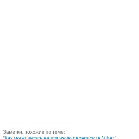
_______________________________________________
__________________________
Заметки, похожие по теме:
“
Как могут читать вашу/чужую переписку в Viber.
”