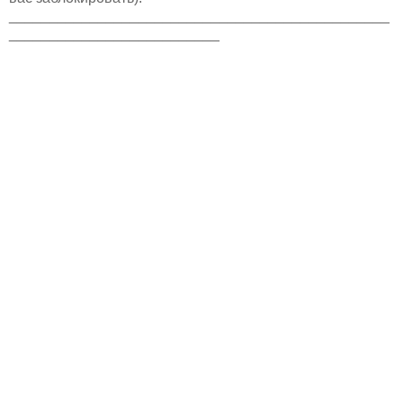
_______________________________________________
__________________________