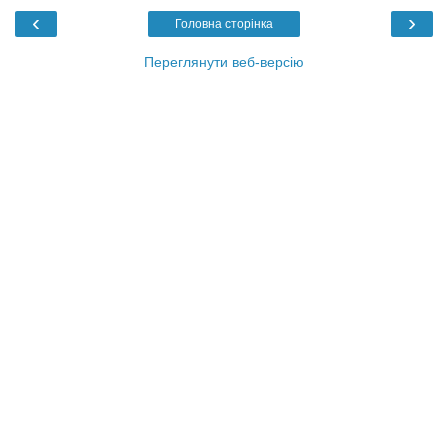
‹
›
Головна сторінка
Переглянути веб-версію