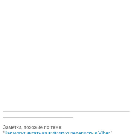
_______________________________________________
__________________________
Заметки, похожие по теме:
“
Как могут читать вашу/чужую переписку в Viber.
”