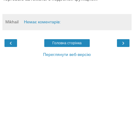
Mikhail
Немає коментарів:
‹
›
Головна сторінка
Переглянути веб-версію