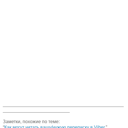
_______________________________________________
__________________________
Заметки, похожие по теме:
“
Как могут читать вашу/чужую переписку в Viber.
”