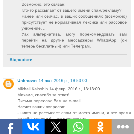
Возможно, это связан:
Кто-то рассылает от вашего имени спам/рекламу?
Ранее или сейчас, в ваших сообщениях (возможно)
присутствует не нормативная лексика или рассовое
унижение, ...
Уак альтернатива, могу порекомендовать вам
перейти на другие мессаджеры WhatsApp (он
теперь бесплатный) или Телеграм.
Відповісти
Unknown
14 лют. 2016 р., 19:53:00
Mikhail Kaloshin 14 февр. 2016 г., 13:13:00
Михаил, спасибо за ответ!
Письма переслал Вам на e-mail.
Насчет ваших вопросов:
- никто не рассылает спам от моего имени, я все время
онлайн, увидел бы что происходит
- ненормативная лексика...хм...да,вы знаете, было пару
слов, между прочим, по-русски. Viber заточен под