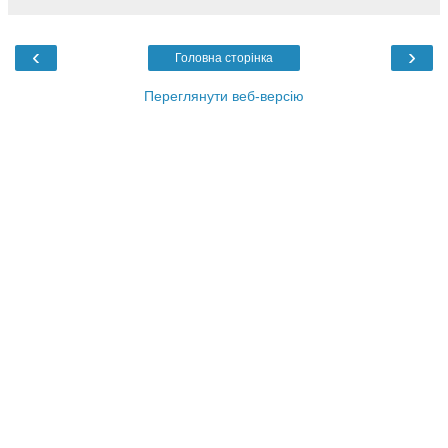
‹
›
Головна сторінка
Переглянути веб-версію