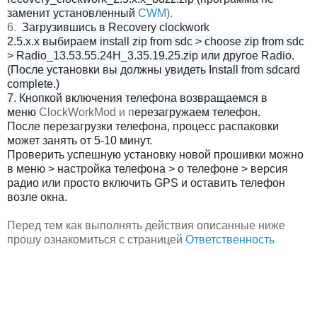
заменит установленный
CWM
).
6.
Загрузившись в
Recovery
clockwork
2.5.х.х
выбираем
install zip from sdc > choose zip from sdc
> Radio_13.53.55.24H_3.35.19.25.zip или другое Radio.
(
После установки вы должны увидеть Install from sdcard
complete.)
7. Кнопкой включения телефона возвращаемся в
меню
ClockWorkMod и п
ерезагружаем телефон.
После перезагрузки телефона, процесс распаковки
может занять от 5-10 минут.
Проверить успешную установку новой прошивки можно
в меню > настройка телефона > о телефоне > версия
радио или просто включить GPS и оставить телефон
возле окна.
Перед тем как выполнять действия описанные ниже
прошу ознакомиться с страницей
Ответственность