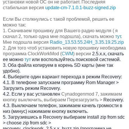
установки новой ОС он не работает. Последняя
стабильная верс
ия
update-cm-7.1.0.1-buzz-signed.zip
Если Вы столкнулись с такой проблемой, решить ее
можно так:
1. Скачиваем прошивку для Вашего радио модуля ( я
скачал 2, только одна мне подошла), скачать можно
тут
.
Мне подошла версия
Radio_13.53.55.24H_3.35.19.25.zip
2. Для того чтоб установить новую прошивку необходима
программа ClockWorkMod (
CWM
) версии
2.5.х.х, скачать
ее можно
тут
или воспользуйтесь поисковой системой.
3. Оба файла копируем в корень SD карты (мне так
удобно).
4. Выберите один вариант перехода в режим
Recovery:
4.1.
В телефоне запускаем программу Rom Manager >
Загрузить режим Recovery.
4.2. Если у вас установлен
Cynadogenmod 7, зажимаем
кнопку выключить, выбираем Перезагрузить >
Recovery.
4.3. Выключаем телефон, зажимаем качель громкости в
низ (минус) нажимаем кнопку включить.
5. Загрузившись в
Recovery выбираем
install zip from sdc
> choose zip from sdc >
recovery_clockwork_2.5.х.х_buzz.zip (программа не