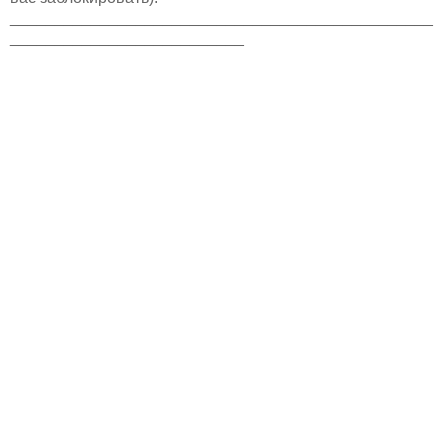
_______________________________________________
__________________________