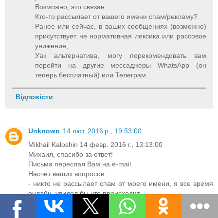
Возможно, это связан:
Кто-то рассылает от вашего имени спам/рекламу?
Ранее или сейчас, в ваших сообщениях (возможно)
присутствует не нормативная лексика или рассовое
унижение, ...
Уак альтернатива, могу порекомендовать вам
перейти на другие мессаджеры WhatsApp (он
теперь бесплатный) или Телеграм.
Відповісти
Unknown
14 лют. 2016 р., 19:53:00
Mikhail Kaloshin 14 февр. 2016 г., 13:13:00
Михаил, спасибо за ответ!
Письма переслал Вам на e-mail.
Насчет ваших вопросов:
- никто не рассылает спам от моего имени, я все время
онлайн, увидел бы что происходит
- ненормативная лексика...хм...да,вы знаете, было пару
слов, между прочим, по-русски. Viber заточен под