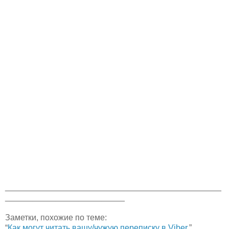
_______________________________________________
__________________________
Заметки, похожие по теме:
“
Как могут читать вашу/чужую переписку в Viber.
”