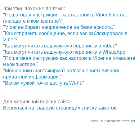
Заметки, похожие по теме:
"
Пошаговая инструкция - как настроить Viber 6.х.х на
планшете и компьютере?
"
"
Viber выбирает направление на безопасность.
"
"
Как отправить сообщение, если вас заблокировали в
Viber?
"
"
Как могут читать вашу/чужую переписку в Viber.
"
"
Как могут читать вашу/чужую переписку в WhatsApp.
"
"
Пошаговая инструкция как настроить Viber на планшете
и компьютере.
"
"
Мошенники шантажируют разглашением личной/
приватной информации.
"
"
Взлом чужой точки доступа Wi-Fi.
"
Для мобильной версии сайта.
Вернуться на главную страницу к списку заметок.
Картинка с логотипа взята
тут
.
_______________________________________________
__________________________