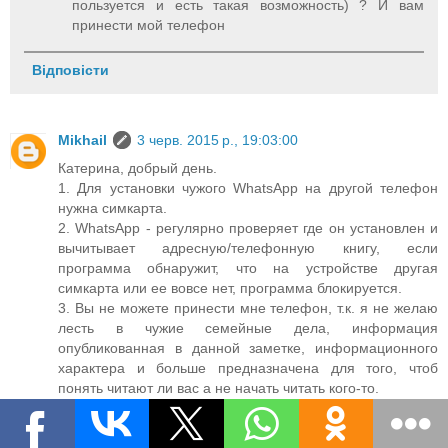
пользуется и есть такая возможность) ? И вам
принести мой телефон
Відповісти
Mikhail
3 черв. 2015 р., 19:03:00
Катерина, добрый день.
1. Для установки чужого WhatsApp на другой телефон
нужна симкарта.
2. WhatsApp - регулярно проверяет где он установлен и
вычитывает адресную/телефонную книгу, если
программа обнаружит, что на устройстве другая
симкарта или ее вовсе нет, программа блокируется.
3. Вы не можете принести мне телефон, т.к. я не желаю
лесть в чужие семейные дела, информация
опубликованная в данной заметке, информационного
характера и больше предназначена для того, чтоб
понять читают ли вас а не начать читать кого-то.
4. Архив переписки не восстановиться в случае если его
нет на самом устройстве или он синхронизирован с
облаком.