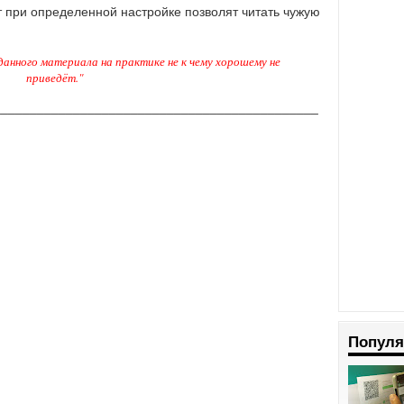
 при определенной настройке позволят читать чужую
анного материала на практике не к чему хорошему не
приведёт."
_____________________________________________
Популя
____________________________________________