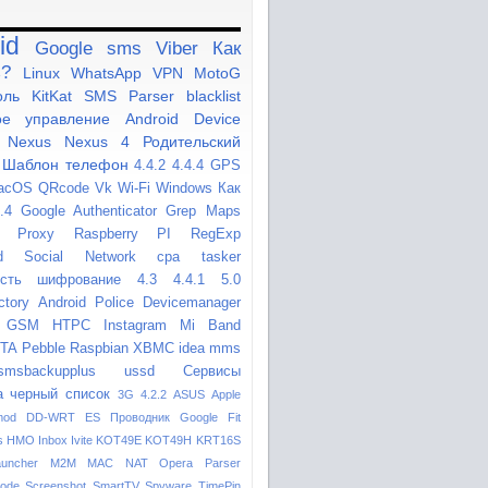
id
Google
sms
Viber
Как
ь?
Linux
WhatsApp
VPN
MotoG
оль
KitKat
SMS Parser
blacklist
ое управление
Android Device
Nexus
Nexus 4
Родительский
Шаблон
телефон
4.4.2
4.4.4
GPS
acOS
QRcode
Vk
Wi-Fi
Windows
Как
.4
Google Authenticator
Grep
Maps
Proxy
Raspberry PI
RegExp
d
Social Network
cpa
tasker
сть
шифрование
4.3
4.4.1
5.0
ctory
Android Police
Devicemanager
GSM
HTPC
Instagram
Mi Band
TA
Pebble
Raspbian
XBMC
idea
mms
smsbackupplus
ussd
Сервисы
а
черный список
3G
4.2.2
ASUS
Apple
mod
DD-WRT
ES Проводник
Google Fit
s
HMO
Inbox
Ivite
KOT49E
KOT49H
KRT16S
auncher
M2M
MAC
NAT
Opera
Parser
ode
Screenshot
SmartTV
Spyware
TimePin