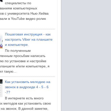
специалисты по
ованиям компьютерных
ов с университета Нью-Хейва
вали в YouTube видео ролик
Пошаговая инструкция - как
настроить Viber на планшете
и компьютере.
По полученным
ленным просьбам написать
ию по установке и настройке
 планшете и/или компьютере, я
л такую...
Как установить мелодию на
звонок в андроиде 4 - 5 - 6
-7?
В интернете есть много
х методов как установить свою
на звонок. В данной заметке,