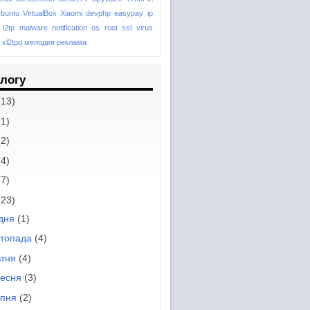
buntu
VirtualBox
Xiaomi
devphp
easypay
ip
l2tp
malware
notification
os
root
ssl
virus
xl2tpd
мелодия
реклама
блогу
(13)
(1)
(2)
(4)
(7)
(23)
удня
(1)
стопада
(4)
втня
(4)
ресня
(3)
рпня
(2)