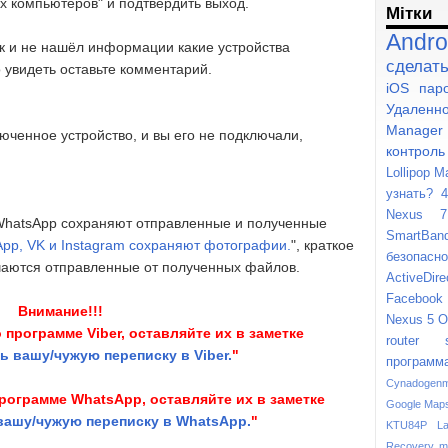
ех компьютеров" и подтвердить выход.
Мітки
Andro
ак и не нашёл информации какие устройства
сделат
о увидеть оставьте комментарий.
iOS
пар
Удаленн
Manager
юченное устройство, и вы его не подключали,
контроль
Lollipop
M
узнать?
4
Nexus 7
 WhatsApp сохраняют отправленные и полученные
SmartBan
App, VK и Instagram сохраняют фотографии.
", краткое
безопасно
чаются отправленные от полученных файлов.
ActiveDire
Facebook
Внимание!!!
Nexus 5
O
о программе Viber, оставляйте их в заметке
router
ть вашу/чужую переписку в Viber.
"
программ
Cynadogen
программе WhatsApp, оставляйте их в заметке
Google Map
 вашу/чужую переписку в WhatsApp.
"
KTU84P
L
Recovery m