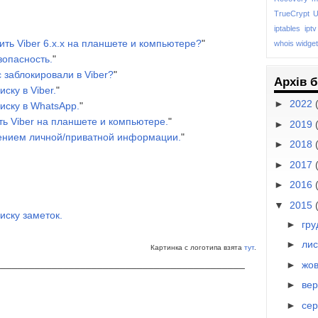
TrueCrypt
U
iptables
iptv
ить Viber 6.х.х на планшете и компьютере?
"
whois
widget
зопасность.
"
 заблокировали в Viber?
"
Архів 
ску в Viber.
"
►
2022
иску в WhatsApp.
"
ть Viber на планшете и компьютере.
"
►
2019
нием личной/приватной информации.
"
►
2018
►
2017
►
2016
▼
2015
иску заметок.
►
гр
►
ли
Картинка с логотипа взята
тут
.
____________________________________________
►
жо
►
ве
►
се