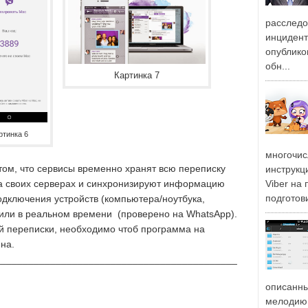
расслед
инцидент
опублико
обн...
Картинка 7
ртинка 6
многочис
том, что сервисы временно хранят всю переписку
инструкц
Viber на
а своих серверах и синхронизируют информацию
подготови
дключения устройств (компьютера/ноутбука,
 или в реальном времени (проверено на WhatsApp).
сей переписки, необходимо чтоб программа на
на.
____________________________________________
описанны
мелодию 