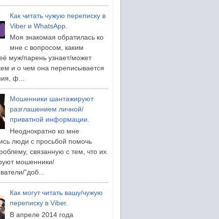
Как читать чужую переписку в
Viber и WhatsApp.
Моя знакомая обратилась ко
мне с вопросом, каким
её муж/парень узнает/может
 кем и о чем она переписывается
ия, ф...
Мошенники шантажируют
разглашением личной/
приватной информации.
Неоднократно ко мне
сь люди с просьбой помочь
роблему, связанную с тем, что их
руют мошенники/
ватели/”доб...
Как могут читать вашу/чужую
переписку в Viber.
В апреле 2014 года