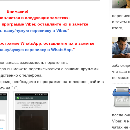
Внимание!
переписку
овляется в следующих заметках:
и зачем 
о программе Viber, оставляйте их в заметке
итоге, ...
ть вашу/чужую переписку в Viber.
"
программе WhatsApp, оставляйте их в заметке
 вашу/чужую переписку в WhatsApp.
"
появилась возможность подключить
заблокиро
аузера вы можете переписываться с вашими друзьями
что ваш 
едственно с телефона.
не может
ервис, необходимо в программе на телефоне, зайти в
ь на "+".
после оч
Viber, я 
чатах не