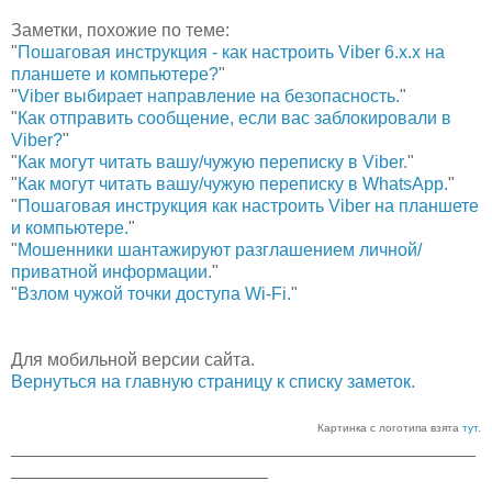
Заметки, похожие по теме:
"
Пошаговая инструкция - как настроить Viber 6.х.х на
планшете и компьютере?
"
"
Viber выбирает направление на безопасность.
"
"
Как отправить сообщение, если вас заблокировали в
Viber?
"
"
Как могут читать вашу/чужую переписку в Viber.
"
"
Как могут читать вашу/чужую переписку в WhatsApp.
"
"
Пошаговая инструкция как настроить Viber на планшете
и компьютере.
"
"
Мошенники шантажируют разглашением личной/
приватной информации.
"
"
Взлом чужой точки доступа Wi-Fi.
"
Для мобильной версии сайта.
Вернуться на главную страницу к списку заметок.
Картинка с логотипа взята
тут
.
_______________________________________________
__________________________