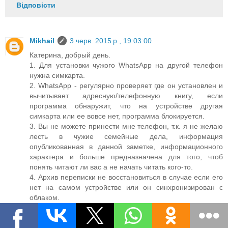
Відповісти
Mikhail
3 черв. 2015 р., 19:03:00
Катерина, добрый день.
1. Для установки чужого WhatsApp на другой телефон
нужна симкарта.
2. WhatsApp - регулярно проверяет где он установлен и
вычитывает адресную/телефонную книгу, если
программа обнаружит, что на устройстве другая
симкарта или ее вовсе нет, программа блокируется.
3. Вы не можете принести мне телефон, т.к. я не желаю
лесть в чужие семейные дела, информация
опубликованная в данной заметке, информационного
характера и больше предназначена для того, чтоб
понять читают ли вас а не начать читать кого-то.
4. Архив переписки не восстановиться в случае если его
нет на самом устройстве или он синхронизирован с
облаком.
5. О том как могут читать переписку в WhatsApp
написано в данной заметке.