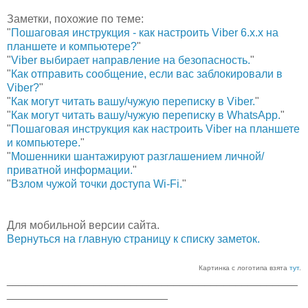
Заметки, похожие по теме:
"
Пошаговая инструкция - как настроить Viber 6.х.х на
планшете и компьютере?
"
"
Viber выбирает направление на безопасность.
"
"
Как отправить сообщение, если вас заблокировали в
Viber?
"
"
Как могут читать вашу/чужую переписку в Viber.
"
"
Как могут читать вашу/чужую переписку в WhatsApp.
"
"
Пошаговая инструкция как настроить Viber на планшете
и компьютере.
"
"
Мошенники шантажируют разглашением личной/
приватной информации.
"
"
Взлом чужой точки доступа Wi-Fi.
"
Для мобильной версии сайта.
Вернуться на главную страницу к списку заметок.
Картинка с логотипа взята
тут
.
_______________________________________________
__________________________