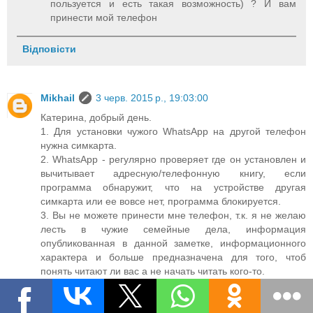
пользуется и есть такая возможность) ? И вам
принести мой телефон
Відповісти
Mikhail
3 черв. 2015 р., 19:03:00
Катерина, добрый день.
1. Для установки чужого WhatsApp на другой телефон
нужна симкарта.
2. WhatsApp - регулярно проверяет где он установлен и
вычитывает адресную/телефонную книгу, если
программа обнаружит, что на устройстве другая
симкарта или ее вовсе нет, программа блокируется.
3. Вы не можете принести мне телефон, т.к. я не желаю
лесть в чужие семейные дела, информация
опубликованная в данной заметке, информационного
характера и больше предназначена для того, чтоб
понять читают ли вас а не начать читать кого-то.
4. Архив переписки не восстановиться в случае если его
нет на самом устройстве или он синхронизирован с
облаком.