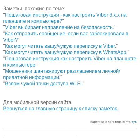
Заметки, похожие по теме:
"
Пошаговая инструкция - как настроить Viber 6.х.х на
планшете и компьютере?
"
"
Viber выбирает направление на безопасность.
"
"
Как отправить сообщение, если вас заблокировали в
Viber?
"
"
Как могут читать вашу/чужую переписку в Viber.
"
"
Как могут читать вашу/чужую переписку в WhatsApp.
"
"
Пошаговая инструкция как настроить Viber на планшете
и компьютере.
"
"
Мошенники шантажируют разглашением личной/
приватной информации.
"
"
Взлом чужой точки доступа Wi-Fi.
"
Для мобильной версии сайта.
Вернуться на главную страницу к списку заметок.
Картинка с логотипа взята
тут
.
_______________________________________________
__________________________