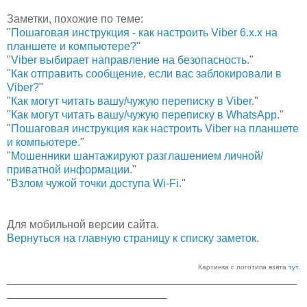
Заметки, похожие по теме:
"
Пошаговая инструкция - как настроить Viber 6.х.х на
планшете и компьютере?
"
"
Viber выбирает направление на безопасность.
"
"
Как отправить сообщение, если вас заблокировали в
Viber?
"
"
Как могут читать вашу/чужую переписку в Viber.
"
"
Как могут читать вашу/чужую переписку в WhatsApp.
"
"
Пошаговая инструкция как настроить Viber на планшете
и компьютере.
"
"
Мошенники шантажируют разглашением личной/
приватной информации.
"
"
Взлом чужой точки доступа Wi-Fi.
"
Для мобильной версии сайта.
Вернуться на главную страницу к списку заметок.
Картинка с логотипа взята
тут
.
_______________________________________________
__________________________