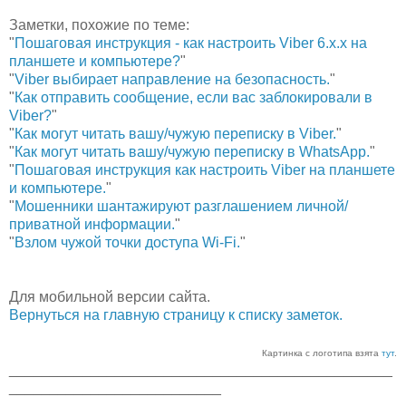
Заметки, похожие по теме:
"
Пошаговая инструкция - как настроить Viber 6.х.х на
планшете и компьютере?
"
"
Viber выбирает направление на безопасность.
"
"
Как отправить сообщение, если вас заблокировали в
Viber?
"
"
Как могут читать вашу/чужую переписку в Viber.
"
"
Как могут читать вашу/чужую переписку в WhatsApp.
"
"
Пошаговая инструкция как настроить Viber на планшете
и компьютере.
"
"
Мошенники шантажируют разглашением личной/
приватной информации.
"
"
Взлом чужой точки доступа Wi-Fi.
"
Для мобильной версии сайта.
Вернуться на главную страницу к списку заметок.
Картинка с логотипа взята
тут
.
_______________________________________________
__________________________