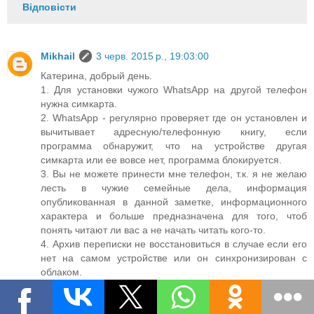
Відповісти
Mikhail
3 черв. 2015 р., 19:03:00
Катерина, добрый день.
1. Для установки чужого WhatsApp на другой телефон
нужна симкарта.
2. WhatsApp - регулярно проверяет где он установлен и
вычитывает адресную/телефонную книгу, если
программа обнаружит, что на устройстве другая
симкарта или ее вовсе нет, программа блокируется.
3. Вы не можете принести мне телефон, т.к. я не желаю
лесть в чужие семейные дела, информация
опубликованная в данной заметке, информационного
характера и больше предназначена для того, чтоб
понять читают ли вас а не начать читать кого-то.
4. Архив переписки не восстановиться в случае если его
нет на самом устройстве или он синхронизирован с
облаком.
5. О том как могут читать переписку в WhatsApp
написано в данной заметке.