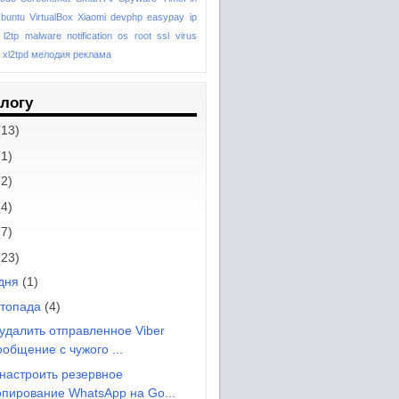
buntu
VirtualBox
Xiaomi
devphp
easypay
ip
l2tp
malware
notification
os
root
ssl
virus
xl2tpd
мелодия
реклама
блогу
(13)
(1)
(2)
(4)
(7)
(23)
удня
(1)
стопада
(4)
 удалить отправленное Viber
ообщение с чужого ...
 настроить резервное
опирование WhatsApp на Go...