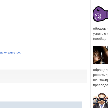
образом 
узнать с
____________________________________________
(сообщен
иску заметок.
обращали
решить п
r
шантажи
преследо