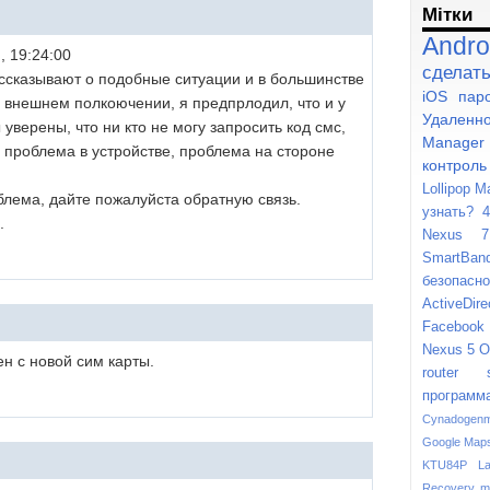
Мітки
Andro
, 19:24:00
сделат
ссказывают о подобные ситуации и в большинстве
iOS
пар
 внешнем полкоючении, я предпрлодил, что и у
Удаленн
уверены, что ни кто не могу запросить код смс,
Manager
, проблема в устройстве, проблема на стороне
контроль
Lollipop
M
блема, дайте пожалуйста обратную связь.
узнать?
4
.
Nexus 7
SmartBan
безопасно
ActiveDire
Facebook
Nexus 5
O
н с новой сим карты.
router
программ
Cynadogen
Google Map
KTU84P
L
Recovery m