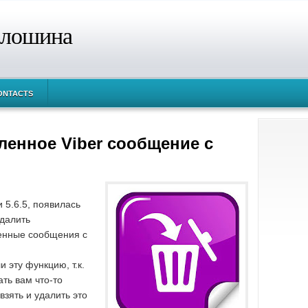
алошина
ONTACTS
ленное Viber сообщение с
 5.6.5, появилась
далить
енные сообщения с
и эту функцию, т.к.
ть вам что-то
взять и удалить это