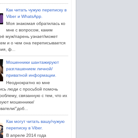
Как читать чужую переписку в
Viber и WhatsApp.
Моя знакомая обратилась ко
мне с вопросом, каким
её муж/парень узнает/может
 кем и о чем она переписывается
ия, ф...
Мошенники шантажируют
разглашением личной/
приватной информации.
Неоднократно ко мне
сь люди с просьбой помочь
роблему, связанную с тем, что их
руют мошенники/
ватели/”доб...
Как могут читать вашу/чужую
переписку в Viber.
В апреле 2014 года