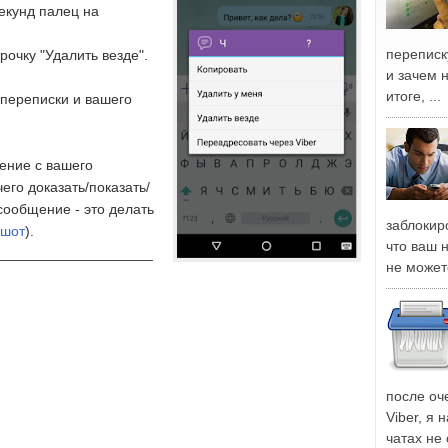
екунд палец на
переписку
рочку "Удалить везде".
и зачем 
итоге, ...
переписки и вашего
ение с вашего
его доказать/показать/
сообщение - это делать
заблокиро
ншот
).
что ваш 
____________________
не может
после оч
Viber, я 
чатах не