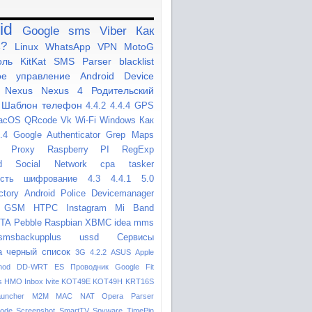
id
Google
sms
Viber
Как
ь?
Linux
WhatsApp
VPN
MotoG
оль
KitKat
SMS Parser
blacklist
ое управление
Android Device
Nexus
Nexus 4
Родительский
Шаблон
телефон
4.4.2
4.4.4
GPS
acOS
QRcode
Vk
Wi-Fi
Windows
Как
.4
Google Authenticator
Grep
Maps
Proxy
Raspberry PI
RegExp
d
Social Network
cpa
tasker
сть
шифрование
4.3
4.4.1
5.0
ctory
Android Police
Devicemanager
GSM
HTPC
Instagram
Mi Band
TA
Pebble
Raspbian
XBMC
idea
mms
smsbackupplus
ussd
Сервисы
а
черный список
3G
4.2.2
ASUS
Apple
mod
DD-WRT
ES Проводник
Google Fit
s
HMO
Inbox
Ivite
KOT49E
KOT49H
KRT16S
auncher
M2M
MAC
NAT
Opera
Parser
ode
Screenshot
SmartTV
Spyware
TimePin