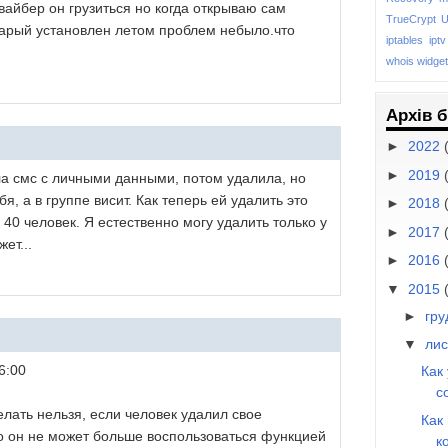
айбер он грузиться но когда открываю сам
TrueCrypt
U
тарый установлен летом проблем небыло.что
iptables
iptv
whois
widget
Архів 
►
2022
►
2019
ла смс с личными данными, потом удалила, но
я, а в группе висит. Как теперь ей удалить это
►
2018
40 человек. Я естественно могу удалить только у
►
2017
ет...
►
2016
▼
2015
►
гр
▼
ли
6:00
Как
с
лать нельзя, если человек удалил свое
Как
то он не может больше воспользоваться функцией
к