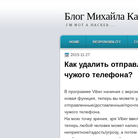
Блог Михайла К
I'M NOT A HACKER ...
HOME
RESPONSIBILITY
C
2015-11-27
Как удалить отправ
чужого телефона?
В программе Viber начиная с версии
новая функция, теперь вы можете у
отправленные/доставленные/прочт
чужого телефона.
На мою точку зрения, зря Viber ввел
теперь любой человек может написа
неприятное/гадость/угрозу, а потом 