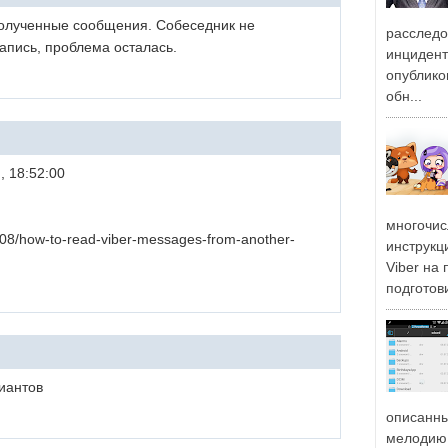
олученные сообщения. Собеседник не
расслед
апись, проблема осталась.
инцидент
опублико
обн...
, 18:52:00
многочис
/08/how-to-read-viber-messages-from-another-
инструкц
Viber на
подготови
иантов
описанны
мелодию 