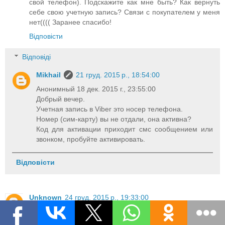
свой телефон). Подскажите как мне быть? Как вернуть
себе свою учетную запись? Связи с покупателем у меня
нет(((( Заранее спасибо!
Відповісти
Відповіді
Mikhail
21 груд. 2015 р., 18:54:00
Анонимный 18 дек. 2015 г., 23:55:00
Добрый вечер.
Учетная запись в Viber это носер телефона.
Номер (сим-карту) вы не отдали, она активна?
Код для активации приходит смс сообщением или
звонком, пробуйте активировать.
Відповісти
Unknown
24 груд. 2015 р., 19:33:00
Подскажите пожалуста,почему у меня не открываются
смски,если контакт не сохраеен в тел.книги?