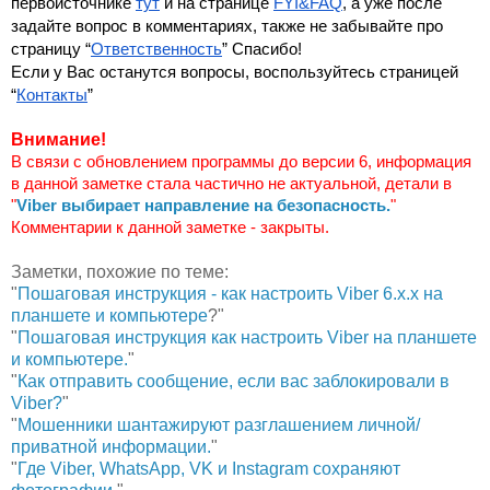
первоисточнике 
тут
 и на странице 
FYI&FAQ
, а уже после 
задайте вопрос в комментариях, также не забывайте про 
страницу “
Ответственность
” Спасибо!
Если у Вас останутся вопросы, воспользуйтесь страницей 
“
Контакты
”
Внимание!
В связи с обновлением программы до версии 6, информация 
в данной заметке стала частично не актуальной, детали в 
"
Viber выбирает направление на безопасность.
"
Комментарии к данной заметке - закрыты.
Заметки, похожие по теме:
"
Пошаговая инструкция - как настроить Viber 6.х.х на
планшете и компьютере
?"
"
Пошаговая инструкция как настроить Viber на планшете
и компьютере.
"
"
Как отправить сообщение, если вас заблокировали в
Viber?
"
"
Мошенники шантажируют разглашением личной/
приватной информации.
"
"
Где Viber, WhatsApp, VK и Instagram сохраняют