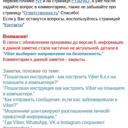
первоисточнике 
тут
 и на странице 
FYI&FAQ
, а уже после 
задайте вопрос в комментариях, также не забывайте про 
страницу “
Ответственность
” Спасибо!
Если у Вас останутся вопросы, воспользуйтесь страницей 
“
Контакты
”
Внимание!
В связи с обновлением программы до версии 6, информация 
в данной заметке стала частично не актуальной, детали в 
"
Viber выбирает направление на безопасность.
"
Комментарии к данной заметке - закрыты.
Заметки, похожие по теме:
"
Пошаговая инструкция - как настроить Viber 6.х.х на
планшете и компьютере
?"
"
Пошаговая инструкция как настроить Viber на планшете
и компьютере.
"
"
Как отправить сообщение, если вас заблокировали в
Viber?
"
"
Мошенники шантажируют разглашением личной/
приватной информации.
"
"
Где Viber, WhatsApp, VK и Instagram сохраняют