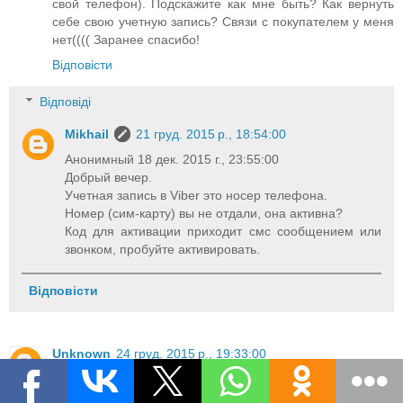
свой телефон). Подскажите как мне быть? Как вернуть
себе свою учетную запись? Связи с покупателем у меня
нет(((( Заранее спасибо!
Відповісти
Відповіді
Mikhail
21 груд. 2015 р., 18:54:00
Анонимный 18 дек. 2015 г., 23:55:00
Добрый вечер.
Учетная запись в Viber это носер телефона.
Номер (сим-карту) вы не отдали, она активна?
Код для активации приходит смс сообщением или
звонком, пробуйте активировать.
Відповісти
Unknown
24 груд. 2015 р., 19:33:00
Подскажите пожалуста,почему у меня не открываются
смски,если контакт не сохраеен в тел.книги?