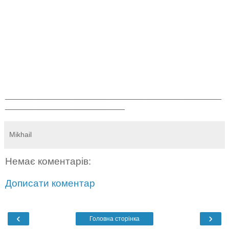
_______________________________________________
__________________________
Mikhail
Немає коментарів:
Дописати коментар
‹
›
Головна сторінка