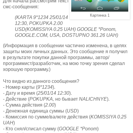
Для начала рассмотрим текст
смс-сообщения:
Картинка 1
(KARTA 9*1234 25/01/14
12:30, POKUPKA 2.00
USD(KOMISSIYA 0.25 UAH) GOOGLE *Ponom,
GOOGLE.COM, USA, DOSTUPNO 361.26 UAH)
(Информация в сообщении частично изменена, в целях
защиты моих личных данных. Это сообщение я получил
в результате покупки данной программы, автор/
программист/разработчик, на мою точку зрения сделал
хорошую программу.)
Что видно из данного сообщения?
- Номер карты (
9*1234
).
- Дату и время (
25/01/14 12:30
).
- Действие (
POKUPKA,
но бывает
NALICHNYE
).
- Сумма действия (
2.00
)
- Денежная единица суммы (
USD
)
- Комиссия по сумме/валюте действия (
KOMISSIYA 0.25
UAH
)
- Кто снял/списал сумму (
GOOGLE *Ponom
)