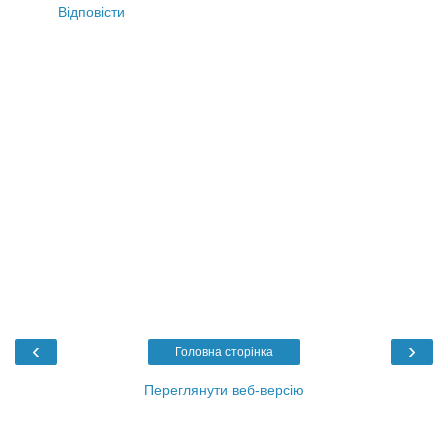
Відповісти
‹
›
Головна сторінка
Переглянути веб-версію