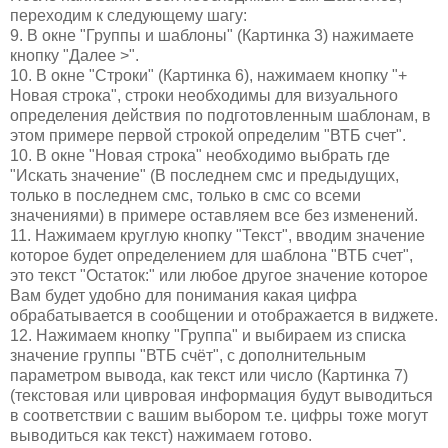
переходим к следующему шагу:
9. В окне "Группы и шаблоны" (Картинка 3) нажимаете
кнопку "Далее >".
10. В окне "Строки" (Картинка 6), нажимаем кнопку "+
Новая строка", строки необходимы для визуального
определения действия по подготовленным шаблонам, в
этом примере первой строкой определим "ВТБ счет".
10. В окне "Новая строка" необходимо выбрать где
"Искать значение" (В последнем смс и предыдущих,
только в последнем смс, только в смс со всеми
значениями) в примере оставляем все без изменений.
11. Нажимаем круглую кнопку "Текст", вводим значение
которое будет определением для шаблона "ВТБ счет",
это текст "Остаток:" или любое другое значение которое
Вам будет удобно для понимания какая цифра
обрабатывается в сообщении и отображается в виджете.
12. Нажимаем кнопку "Группа" и выбираем из списка
значение группы "ВТБ счёт", с дополнительным
параметром вывода, как текст или число (Картинка 7)
(текстовая или цивровая информация будут выводиться
в соответствии с вашим выбором т.е. цифры тоже могут
выводиться как текст) нажимаем готово.