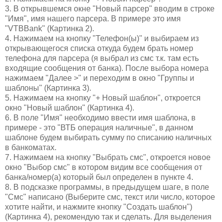
3. В открывшемся окне "Новый парсер" вводим в строке
"Имя", имя нашего парсера. В примере это имя
"VTBBank" (Картинка 2).
4. Нажимаем на кнопку "Телефон(ы)" и выбираем из
открывающегося списка откуда будем брать номер
телефона для парсера (я выбрал из смс т.к. там есть
входящие сообщения от банка). После выбора номера
нажимаем "Далее >" и переходим в окно "Группы и
шаблоны" (Картинка 3).
5. Нажимаем на кнопку "+ Новый шаблон", откроется
окно "Новый шаблон" (Картинка 4).
6. В поле "Имя" необходимо ввести имя шаблона, в
примере - это "ВТБ операция наличные", в данном
шаблоне будем выбирать сумму по списанию наличных
в банкоматах.
7. Нажимаем на кнопку "Выбрать смс", откроется новое
окно "Выбор смс" в котором видим все сообщения от
банка/номер(а) который был определен в пункте 4.
8. В подсказке программы, в предыдущем шаге, в поле
"Смс" написано (Выберите смс, текст или число, которое
хотите найти, и нажмите кнопку "Создать шаблон")
(Картинка 4), рекомендую так и сделать. Для выделения