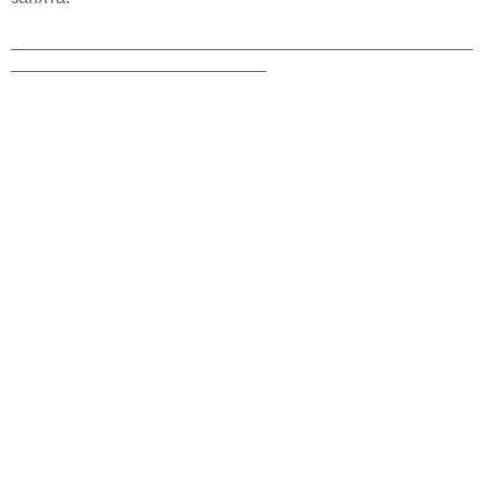
_______________________________________________
__________________________