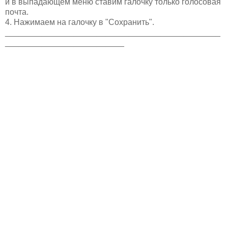
и в выпадающем меню ставим галочку только голосовая
почта.
4. Нажимаем на галочку в "Сохранить".
_______________________________________________
__________________________