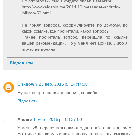
По блокеровки смс я когдато писал в заметке:
http://www.kaloshin.me/2014/10/messager-android-
lollipop-50.html
Не понял вопроса, сформулируйте по другому, по
какой ссылке, где прочитали, какой вопрос?
"Ранее прочитала вопрос, перейшла по ссылке
вашей рекомендации. Но у меня нет архива. Либо я
что-то не поняла."
Відповісти
Unknown
23 вер. 2016 р., 14:47:00
Ну наконец то нашла решение, спасибо!!
Відповісти
Анонім
8 жовт. 2016 р., 08:37:00
У меня z5, перевела звонки от одного аб-та на гол.почту.
Но нигде не вижу их никак пропущенные, ни смсками.