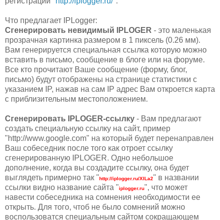
регистрации "
http://iplogger.ru/
".
Что предлагает IPLogger:
Сгенерировать невидимый IPLOGER
- это маленькая
прозрачная картинка размером в 1 пиксель (0.26 мм).
Вам генерируется специальная ссылка которую можно
вставить в письмо, сообщение в блоге или на форуме.
Все кто прочитают Ваше сообщение (форму, блог,
письмо) будут отображены на странице статистики с
указанием IP, нажав на сам IP адрес Вам откроется карта
с приблизительным местоположением.
Сгенерировать IPLOGER-ссылку
- Вам предлагают
создать специальную ссылку на сайт,
пример
"http://www.google.com" на который будет перенаправлен
Ваш собеседник после того как отроет ссылку
сгенерированную IPLOGER. Одно небольшое
дополнение, когда вы создадите ссылку, она будет
выглядеть примерно так "
" в названии
http://iplogger.ru/XlLa2
ссылки видно название сайта "
", что может
iplogger.ru
навести собеседника на сомнения необходимости ее
открыть. Для того, чтоб не было сомнений можно
воспользоватся специальным сайтом сокращающем