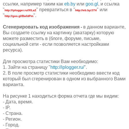
ссылки, например таким как
eb.by
или
goo.gl
, и ссылка
"
" превратиться в "
" или
http://iplogger.ru/XlLa2
http://eb.by/J74
"
".
http://goo.gl/BwhtPm
Сгенерировать код изображения -
в данном варианте,
Вы создаете ссылку на картинку (аватарку) которую
можете разместить в (блоге, форуме, письме,
социальной сети - если позволяется настройками
ресурса).
Для просмотра статистики Вам необходимо:
1. Зайти на страницу "
http://iplogger.ru/
".
2. В поле просмотр статистики необходимо ввести код
который был сгеренирован в одном из выбранного Вами
варианта.
На рисунке 1 находиться форма отчета где мы видим:
- Дата, время.
- IP.
- Страна.
- Регион.
- Город.