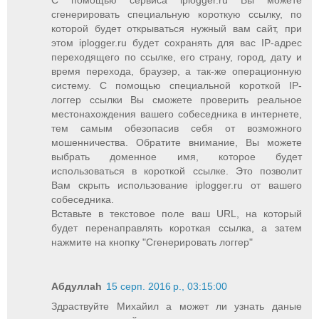
С помощью сервиса iplogger.ru Вы можете
сгенерировать специальную короткую ссылку, по
которой будет открываться нужный вам сайт, при
этом iplogger.ru будет сохранять для вас IP-адрес
переходящего по ссылке, его страну, город, дату и
время перехода, браузер, а так-же операционную
систему. С помощью специальной короткой IP-
логгер ссылки Вы сможете проверить реальное
местонахождения вашего собеседника в интернете,
тем самым обезопасив себя от возможного
мошенничества. Обратите внимание, Вы можете
выбрать доменное имя, которое будет
использоваться в короткой ссылке. Это позволит
Вам скрыть использование iplogger.ru от вашего
собеседника.
Вставьте в текстовое поле ваш URL, на который
будет перенаправлять короткая ссылка, а затем
нажмите на кнопку "Сгенерировать логгер"
Абдуллаh
15 серп. 2016 р., 03:15:00
Здраствуйте Михайил а может ли узнать даные