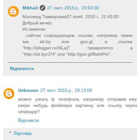
Mikhail
27 лист. 2015 р., 23:03:00
Магомед Товмирзаев27 нояб. 2015 г., 22:43:00
Добрый вечер.
Из заметки:
...сайтом сокращающем ссылки, например таким
как eb.by или goo.gl, и ссылка
"http://iplogger.ru/XlLa2" превратится в
"http://eb.by/J74" или "http://goo.gl/BwhtPm".
Відповісти
Unknown
27 лист. 2015 р., 23:13:00
можно узнать ip телефона, например отправив ему
какую нибудь фейковую картинку или ссылку через
whatsapp?
Відповісти
Відповіді